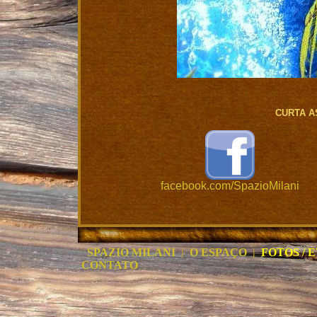
CURTA A
facebook.com/SpazioMilani
SPAZIO MILANI
|
O ESPAÇO
|
FOTOS / 
CONTATO